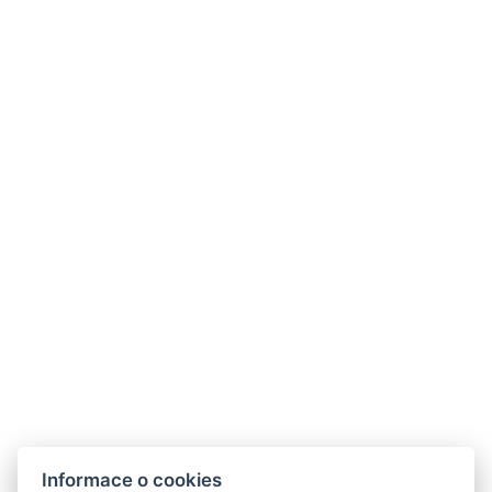
info@hotelplzen.cz
Telefon:
+420 774 224 034
Kde nás najdete?
15% sleva
Informace o cookies